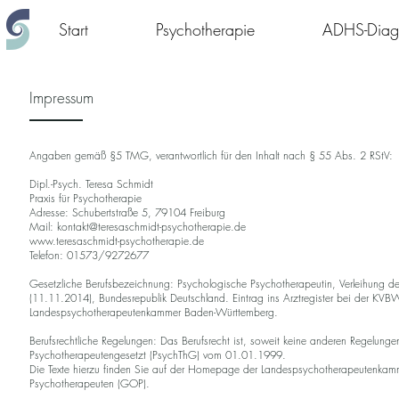
Start
Psychotherapie
ADHS-Diagn
Impressum
Angaben gemäß §5 TMG, verantwortlich für den Inhalt nach § 55 Abs. 2 RStV:
Dipl.-Psych. Teresa Schmidt
Praxis für Psychotherapie
Adresse: Schubertstraße 5, 79104 Freiburg
Mail:
kontakt@teresaschmidt-psychotherapie.de
www.teresaschmidt-psychotherapie.de
Telefon: 01573/9272677
Gesetzliche Berufsbezeichnung: Psychologische Psychotherapeutin, Verleihung d
(11.11.2014), Bundesrepublik Deutschland. Eintrag ins Arztregister bei der 
Landespsychotherapeutenkammer Baden-Württemberg.
Berufsrechtliche Regelungen: Das Berufsrecht ist, soweit keine anderen Regelung
Psychotherapeutengesetzt (PsychThG) vom 01.01.1999.
Die Texte hierzu finden Sie auf der Homepage der Landespsychotherapeutenka
Psychotherapeuten (GOP).