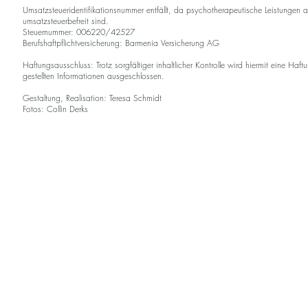
Umsatzsteueridentifikationsnummer entfällt, da psychotherapeutische Leistungen a
umsatzsteuerbefreit sind.
Steuernummer: 006220/42527
Berufshaftpflichtversicherung: Barmenia Versicherung AG
Haftungsausschluss: Trotz sorgfältiger inhaltlicher Kontrolle wird hiermit eine Ha
gestellten Informationen ausgeschlossen.
Gestaltung, Realisation: Teresa Schmidt
Fotos: Collin Derks
Impr