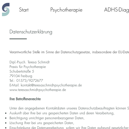
Start
Psychotherapie
ADHS-Diagn
Datenschutzerklärung
Verantwortliche Stelle im Sinne der Datenschutzgesetze, insbesondere der EU-Da
Dipl.-Psych. Teresa Schmidt
Praxis für Psychotherapie
Schubertstra
ße 5
79104 Freiburg
Tel.: 01573/9272677
E-Mail:
kontakt@teresaschmidt-psychotherapie.de
www.teresaschmidt-psychotherapie.de
Ihre Betroffenenrechte
Unter den angegebenen Kontaktdaten unseres Datenschutzbeauftragten können Si
Auskunft über Ihre bei uns gespeicherten Daten und deren Verarbeitung,
Berichtigung unrichtiger personenbezogener Daten,
Löschung Ihrer bei uns gespeicherten Daten,
Einschränkung der Datenverarbeitung, sofern wir Ihre Daten aufgrund gesetzlicher 