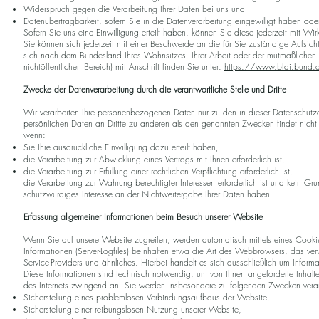
Widerspruch gegen die Verarbeitung Ihrer Daten bei uns und
Datenübertragbarkeit, sofern Sie in die Datenverarbeitung eingewilligt haben od
Sofern Sie uns eine Einwilligung erteilt haben, können Sie diese jederzeit mit Wir
Sie können sich jederzeit mit einer Beschwerde an die für Sie zuständige Aufsic
sich nach dem Bundesland Ihres Wohnsitzes, Ihrer Arbeit oder der mutmaßlichen Ve
nichtöffentlichen Bereich) mit Anschrift finden Sie unter:
https://www.bfdi.bund.de
Zwecke der Datenverarbeitung durch die verantwortliche Stelle und Dritte
Wir verarbeiten Ihre personenbezogenen Daten nur zu den in dieser Datenschutze
persönlichen Daten an Dritte zu anderen als den genannten Zwecken findet nicht s
wenn:
Sie Ihre ausdrückliche Einwilligung dazu erteilt haben,
die Verarbeitung zur Abwicklung eines Vertrags mit Ihnen erforderlich ist,
die Verarbeitung zur Erfüllung einer rechtlichen Verpflichtung erforderlich ist,
die Verarbeitung zur Wahrung berechtigter Interessen erforderlich ist und kein 
schutzwürdiges Interesse an der Nichtweitergabe Ihrer Daten haben.
Erfassung allgemeiner Informationen beim Besuch unserer Website
Wenn Sie auf unsere Website zugreifen, werden automatisch mittels eines Cookie
Informationen (Server-Logfiles) beinhalten etwa die Art des Webbrowsers, das ve
Service-Providers und ähnliches. Hierbei handelt es sich ausschließlich um Inform
Diese Informationen sind technisch notwendig, um von Ihnen angeforderte Inhalte
des Internets zwingend an. Sie werden insbesondere zu folgenden Zwecken verar
Sicherstellung eines problemlosen Verbindungsaufbaus der Website,
Sicherstellung einer reibungslosen Nutzung unserer Website,