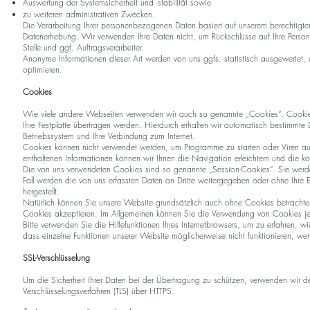
Auswertung der Systemsicherheit und -stabilität sowie
zu weiteren administrativen Zwecken.
Die Verarbeitung Ihrer personenbezogenen Daten basiert auf unserem berechtigt
Datenerhebung. Wir verwenden Ihre Daten nicht, um Rückschlüsse auf Ihre Person
Stelle und ggf. Auftragsverarbeiter.
Anonyme Informationen dieser Art werden von uns ggfs. statistisch ausgewertet, u
optimieren.
Cookies
Wie viele andere Webseiten verwenden wir auch so genannte „Cookies“. Cookies 
Ihre Festplatte übertragen werden. Hierdurch erhalten wir automatisch bestimmte 
Betriebssystem und Ihre Verbindung zum Internet.
Cookies können nicht verwendet werden, um Programme zu starten oder Viren a
enthaltenen Informationen können wir Ihnen die Navigation erleichtern und die k
Die von uns verwendeten Cookies sind so genannte „Session-Cookies“. Sie werd
Fall werden die von uns erfassten Daten an Dritte weitergegeben oder ohne Ihre
hergestellt.
Natürlich können Sie unsere Website grundsätzlich auch ohne Cookies betrachten. 
Cookies akzeptieren. Im Allgemeinen können Sie die Verwendung von Cookies jeder
Bitte verwenden Sie die Hilfefunktionen Ihres Internetbrowsers, um zu erfahren, w
dass einzelne Funktionen unserer Website möglicherweise nicht funktionieren, w
SSL-Verschlüsselung
Um die Sicherheit Ihrer Daten bei der Übertragung zu schützen, verwenden wir d
Verschlüsselungsverfahren (TLS) über HTTPS.